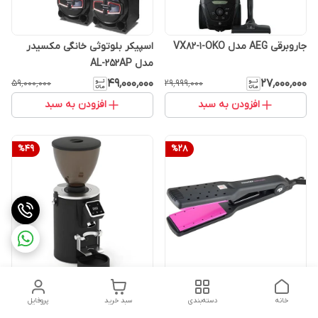
جاروبرقی AEG مدل VX82-1-OKO
اسپیکر بلوتوثی خانگی مکسیدر
مدل AL-252AP
۴۹٬۰۰۰٬۰۰۰
۲۷٬۰۰۰٬۰۰۰
۵۹٬۰۰۰٬۰۰۰
۲۹٬۹۹۹٬۰۰۰
افزودن به سبد
افزودن به سبد
%
49
%
28
اتو مو سرامیک پهن پرومکس
آسیاب قهوه لواک مدل LWK-
خانه
دسته‌بندی
سبد خرید
پروفایل
CG3030
5500