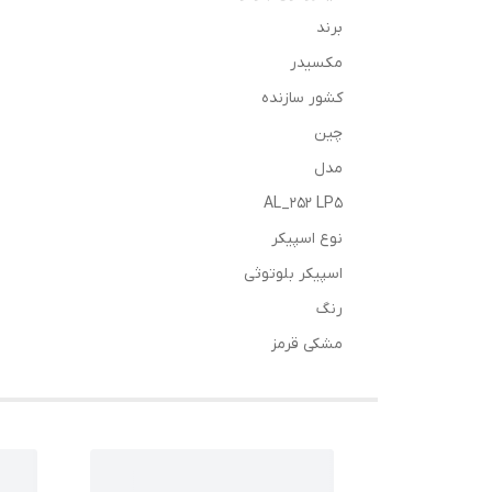
برند
مکسیدر
کشور سازنده
چین
مدل
AL_252 LP5
نوع اسپیکر
اسپیکر بلوتوثی
رنگ
مشکی قرمز