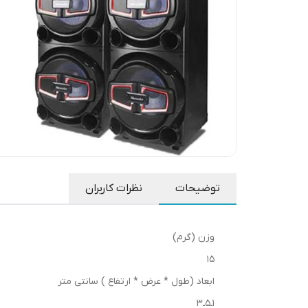
توضیحات
نظرات کاربران
وزن (گرم)
15
ابعاد (طول * عرض * ارتفاع ) سانتی متر
1ـ۵ـ۳