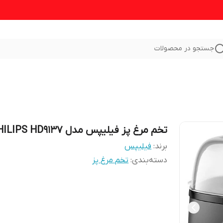
جستجو در محصولات
تخم مرغ پز فیلیپس مدل PHILIPS HD9137
برند:
فیلیپس
دسته‌بندی
:
تخم مرغ پز