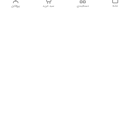
خانه
دسته‌بندی
سبد خرید
پروفایل
دسترسی سریع
تماس با ما
شکایات
حریم خصوصی سایت
قوانین و مقررات
درباره ما
شنبه تا پنجشنبه ساعت :
10 - 12:30
بعد از ظهر ۱۷ الی 22:30
لطفا خارج از این تایم تماس نگیرید