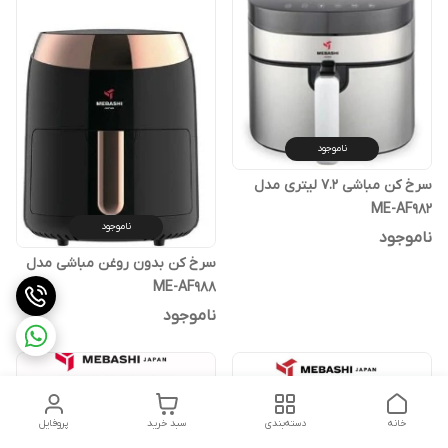
ناموجود
سرخ کن مباشی 7.2 لیتری مدل
ME-AF982
ناموجود
ناموجود
سرخ کن بدون روغن مباشی مدل
ME-AF988
ناموجود
خانه
دسته‌بندی
سبد خرید
پروفایل