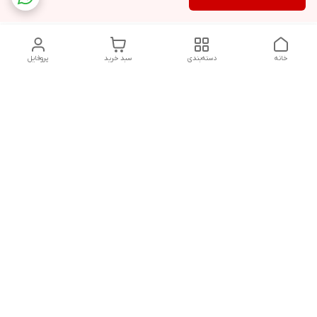
خانه
دسته‌بندی
سبد خرید
پروفایل
دسترسی سریع
تماس با ما
شکایات
حریم خصوصی سایت
قوانین و مقررات
درباره ما
شنبه تا پنجشنبه ساعت :