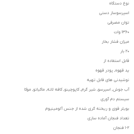
نوع دستگاه
اسپرسوساز دستی
توان مصرفی
1360 وات
میزان فشار بخار
20 بار
قابل استفاده از
پد قهوه, پودر قهوه
نوشیدنی های قابل تهیه
آب جوش, اسپرسو, شیر گرم, کاپوچینو, کافه لاته, ماکیاتو, موکا
سیستم دم آوری
بویلر قوی و ریخته گری شده از جنس آلومینیوم
تعداد فنجان آماده سازی
1-2 فنجان