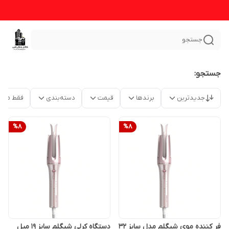
جستجو
جستجو:
جدیدترین
برندها
قیمت
دسته‌بندی
فقط محص
%
8
%
8
فر کننده موی شیگلم مدل سایز ۳۲
دستگاه کرلی شیگلم سایز ۱۹ میل