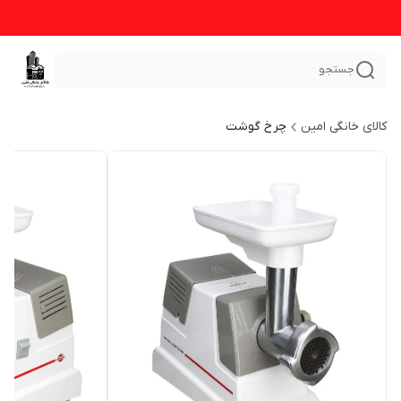
جستجو
کالای خانگی امین
چرخ گوشت