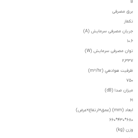
B
برق مصرفی
تکفاز
جریان مصرفی سرمایش (A)
10.6
توان مصرفی سرمایش (W)
2,337
ظرفیت هوادهي (m³/hr)
750
میزان صدا (dB)
61
ابعاد (mm) (عمق×ارتفاع×عرض)
680*430*660
وزن (kg)