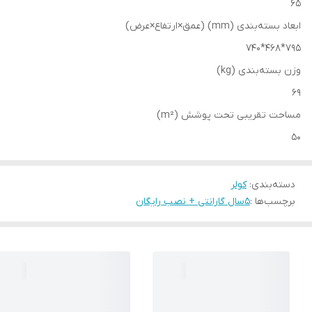
65
ابعاد بسته‌بندی (mm) (عمق×ارتفاع×عرض)
795*468*740
وزن بسته‌بندی (kg)
69
مساحت تقریبی تحت پوشش (m²)
50
دسته‌بندی
:
کولر
برچسب‌ها :
5سال گارانتی + نصب رایگان