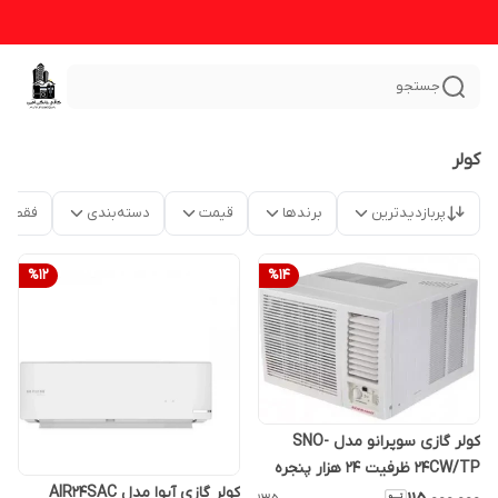
جستجو
کولر
پربازدیدترین
برندها
قیمت
دسته‌بندی
فقط م
%
12
%
14
کولر گازی سوپرانو مدل SNO-
24CW/TP ظرفیت ۲۴ هزار پنجره
کولر گازی آیوا مدل AIR24SAC
ای