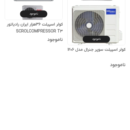
ناموجود
کولر اسپیلت 36هزار ایران رادیاتور
SCROLCOMPRESSOR T3
36C/XATS
ناموجود
ناموجود
کولر اسپیلت سوپر جنرال مدل 1206
ناموجود