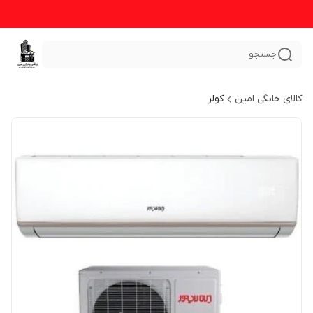
جستجو
کالای خانگی امین
کولر