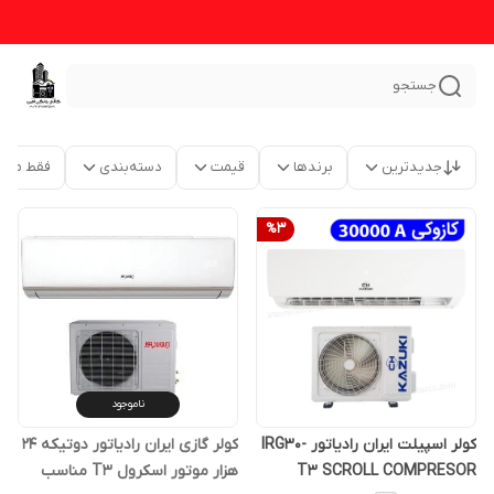
جستجو
جدیدترین
برندها
قیمت
دسته‌بندی
فقط محص
%
3
ناموجود
کولر اسپیلت ایران رادیاتور IRG30-
کولر گازی ایران رادیاتور دوتیکه 24
T3 SCROLL COMPRESOR
هزار موتور اسکرول T3 مناسب