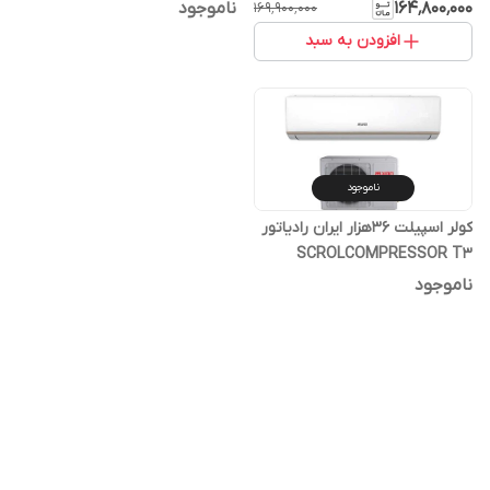
مناطق فوق حاره ای
۱۶۴٬۸۰۰٬۰۰۰
ناموجود
۱۶۹٬۹۰۰٬۰۰۰
افزودن به سبد
ناموجود
کولر اسپیلت 36هزار ایران رادیاتور
SCROLCOMPRESSOR T3
36C/XATS
ناموجود