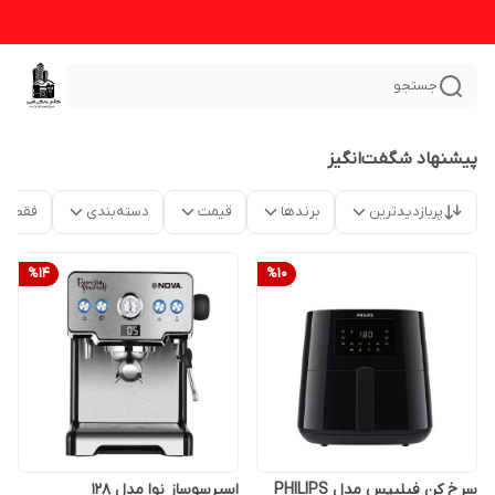
جستجو
پیشنهاد شگفت‌انگیز
پربازدیدترین
برندها
قیمت
دسته‌بندی
فقط م
%
14
%
10
سرخ کن فیلیپس مدل PHILIPS
اسپرسوساز نوا مدل 128