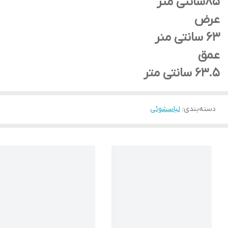
85سانتی متر
عرض
63 سانتی منر
عمق
63.5 سانتی متر
دسته‌بندی
:
لباسشوئی