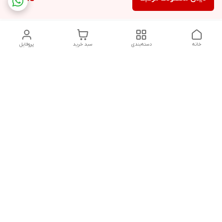
خانه
دسته‌بندی
سبد خرید
پروفایل
دسترسی سریع
تماس با ما
شکایات
حریم خصوصی سایت
قوانین و مقررات
درباره ما
شنبه تا پنجشنبه ساعت :