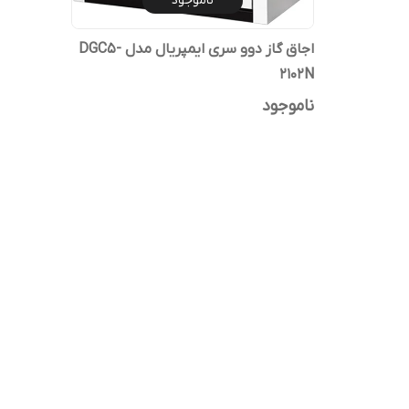
ناموجود
اجاق گاز دوو سری ایمپریال مدل DGC5-
2102N
ناموجود