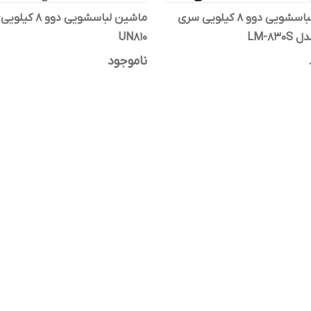
ماشین لباسشویی دوو 8 کیلویی سری
م
LM-830
UN810
ناموجود