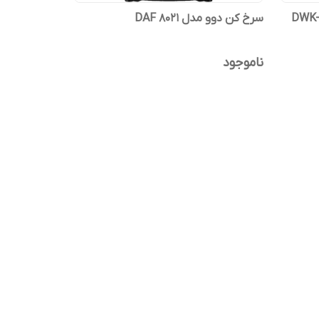
اشین لباسشویی دوو 8 کیلوییDWK-
سرخ کن دوو مدل DAF 8021
ناموجود