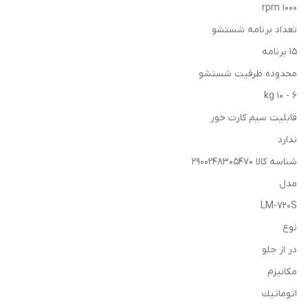
1000 rpm
تعداد برنامه شستشو
15 برنامه
محدوده ظرفيت شستشو
6 - 10 kg
قابليت سيم كارت خور
ندارد
شناسه کالا 2900248305470
مدل
LM-720S
نوع
در از جلو
مكانيزم
اتوماتيك