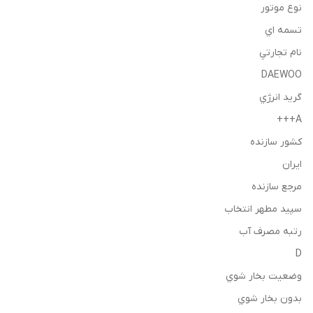
نوع موتور
تسمه اي
نام تجارتي
DAEWOO
گريد انرژي
A+++
كشور سازنده
ايران
مرجع سازنده
سپيد مطهر انتخاب
رتبه مصرف آب
D
وضعيت بخار شوي
بدون بخار شوي