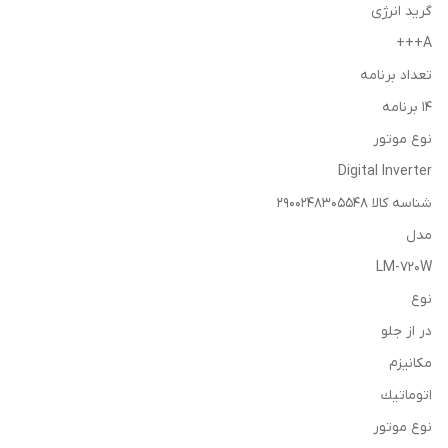
گرید انرژی
A+++
تعداد برنامه
۱۴ برنامه
نوع موتور
Digital Inverter
شناسه کالا 2900248305548
مدل
LM-720W
نوع
در از جلو
مكانيزم
اتوماتيك
نوع موتور