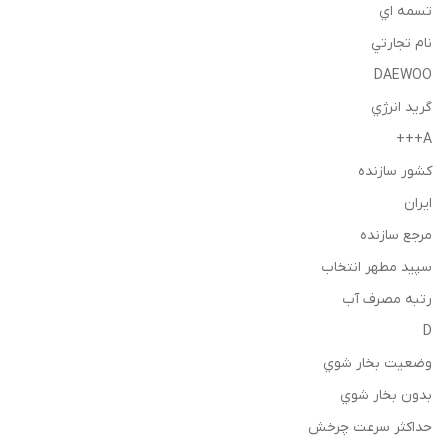
تسمه اي
نام تجارتي
DAEWOO
گريد انرژي
A+++
كشور سازنده
ايران
مرجع سازنده
سپيد مطهر انتخاب
رتبه مصرف آب
D
وضعيت بخار شوي
بدون بخار شوي
حداكثر سرعت چرخش