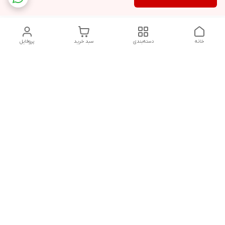
خانه
دسته‌بندی
سبد خرید
پروفایل
دسترسی سریع
تماس با ما
شکایات
حریم خصوصی سایت
قوانین و مقررات
درباره ما
شنبه تا پنجشنبه ساعت :