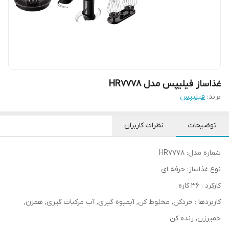
غذاساز فیلیپس مدل HR7778
برند:
فیلیپس
توضیحات
نظرات کاربران
شماره مدل: HR7778
نوع غذاساز: حرفه ای
کارکرد : 36 کاره
کاربردها : خردکن, مخلوط کن, آبمیوه گیری, آب مرکبات گيری, همزن,
خمیرزن, رنده کن