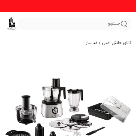
جستجو
کالای خانگی امین
غذاساز