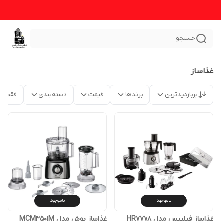
جستجو
غذاساز
پربازدیدترین
برندها
قیمت
دسته‌بندی
فقط م
ناموجود
ناموجود
غذاساز فیلیپس مدل HR7778
غذاساز بوش مدل MCM3501M