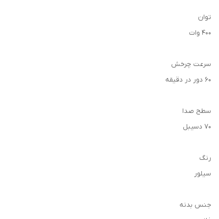
توان
400 وات
سرعت چرخش
60 دور در دقیقه
سطح صدا
70 دسیبل
رنگ
سیلور
جنس بدنه