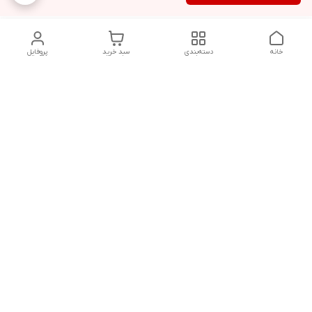
خانه
دسته‌بندی
سبد خرید
پروفایل
دسترسی سریع
تماس با ما
شکایات
حریم خصوصی سایت
قوانین و مقررات
درباره ما
شنبه تا پنجشنبه ساعت :