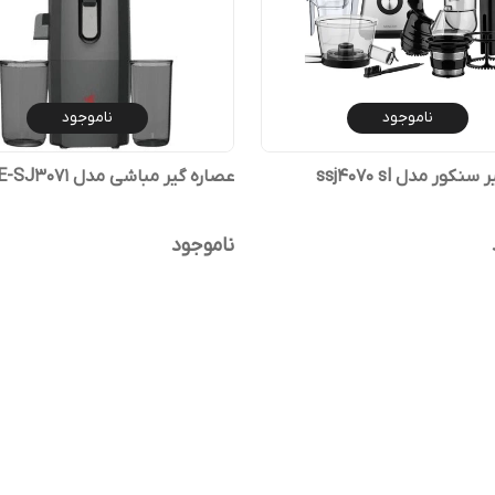
ناموجود
ناموجود
نکور مدل ssj4070 sl
عصاره گیر مباشی مدل ME-SJ3071
ناموجود