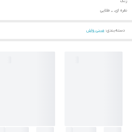
رنگ
نقره ای, ,, طلایی
دسته‌بندی
:
مینی واش