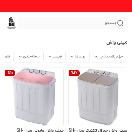
جستجو
مینی واش
پربازدیدترین
برندها
قیمت
دسته‌بندی
فقط م
%
10
%
22
مینی واش جنرال تکنیک مدل SH-
مینی واش مادرلی مدل SH-