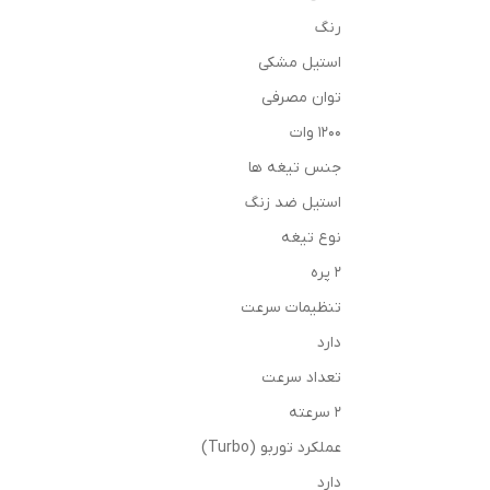
رنگ
استیل مشکی
توان مصرفی
۱2۰۰ وات
جنس تیغه ها
استیل ضد زنگ
نوع تیغه
۲ پره
تنظیمات سرعت
دارد
تعداد سرعت
۲ سرعته
عملکرد توربو (Turbo)
دارد