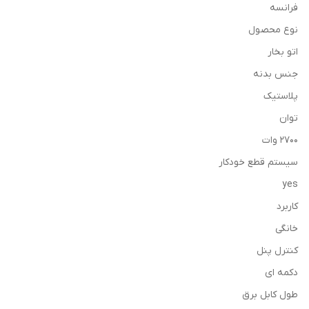
فرانسه
نوع محصول
اتو بخار
جنس بدنه
پلاستیک
توان
2700 وات
سیستم قطع خودکار
yes
کاربرد
خانگی
کنترل پنل
دکمه ای
طول کابل برق