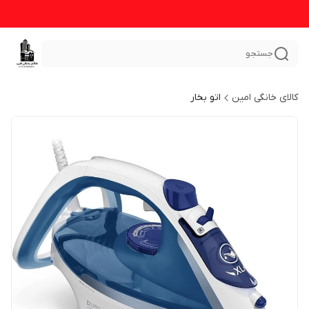
جستجو
کالای خانگی امین
اتو بخار