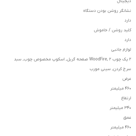
دیجیتال
نشانگر روشن بودن دستگاه
دارد
کلید روشن / خاموش
دارد
لوازم جانبی
2 پک چوب WoodFire, 2 صفحه گریل, اسکوپ مخصوص چوب, سبد
سرخ کردن, سینی مورب
عرض
460 میلیمتر
ارتفاع
340 میلیمتر
عمق
460 میلیمتر