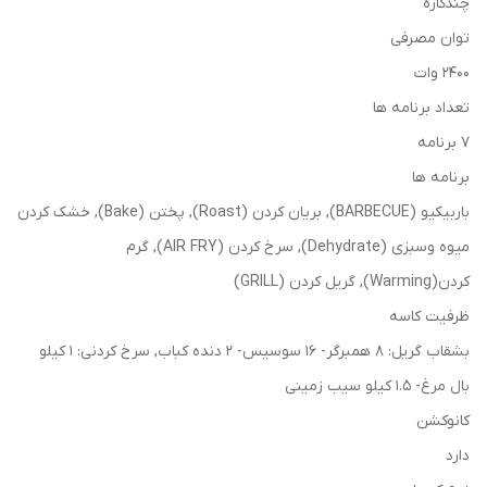
چندکاره
توان مصرفی
2400 وات
تعداد برنامه ها
7 برنامه
برنامه ها
باربیکیو (BARBECUE), بریان کردن (Roast), پختن (Bake), خشک کردن
میوه وسبزی (Dehydrate), سرخ کردن (AIR FRY), گرم
کردن(Warming), گریل کردن (GRILL)
ظرفیت کاسه
بشقاب گریل: 8 همبرگر- 16 سوسیس- 2 دنده کباب, سرخ کردنی: 1 کیلو
بال مرغ- 1.5 کیلو سیب زمینی
کانوکشن
دارد