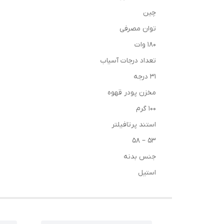
چین
توان مصرفی
180 وات
تعداد درجات آسیاب
31 درجه
مخزن پودر قهوه
۱۰۰ گرم
استند پرتافیلتر
۵۳ – ۵۸
جنس بدنه
استیل