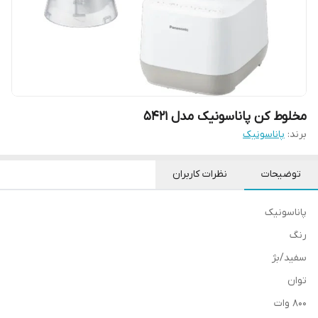
مخلوط کن پاناسونیک مدل 5421
برند:
پاناسونیک
توضیحات
نظرات کاربران
پاناسونیک
رنگ
سفید/بژ
توان
800 وات