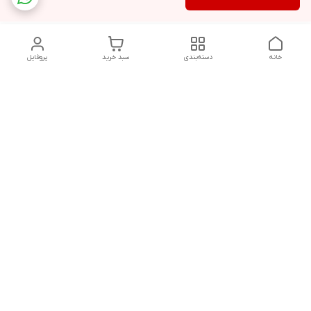
خانه
دسته‌بندی
سبد خرید
پروفایل
دسترسی سریع
تماس با ما
شکایات
حریم خصوصی سایت
قوانین و مقررات
درباره ما
شنبه تا پنجشنبه ساعت :