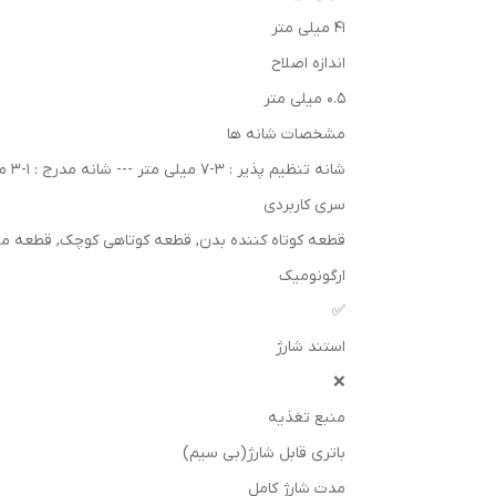
41 میلی متر
اندازه اصلاح
0.5 میلی متر
مشخصات شانه ها
شانه تنظیم پذیر : 3-7 میلی متر --- شانه مدرج : 1-3 میلی متر --- شانه تیغه اصلی : 0.5 تا 16 میلی متر
سری کاربردی
قطعه کوتاه کننده بدن, قطعه کوتاهی کوچک, قطعه م
ارگونومیک
✅
استند شارژ
❌
منبع تغذیه
باتری قابل شارژ(بی سیم)
مدت شارژ کامل