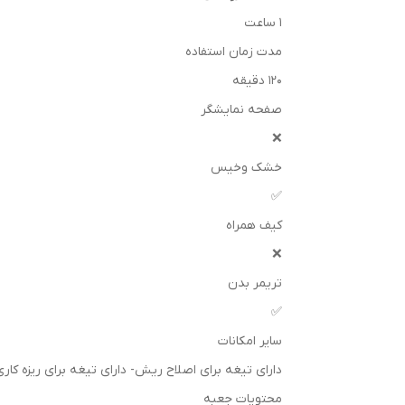
1 ساعت
مدت زمان استفاده
120 دقیقه
صفحه نمایشگر
❌
خشک وخیس
✅
کیف همراه
❌
تریمر بدن
✅
سایر امکانات
دارای تیغه برای اصلاح ریش- دارای تیغه برای ریزه کاری, ضد آب, فن آوری DualCut, قابلیت اصلاح بدن,
محتویات جعبه