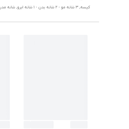
کیسه, 3 شانه مو - 2 شانه بدن - 1 شانه ابرو, شانه مدرج - شانه تنظیم پذیر, کابل USB