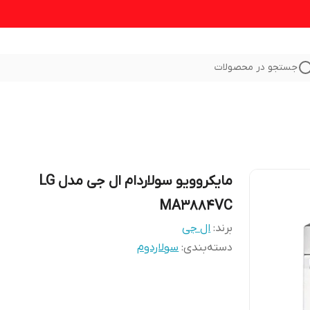
جستجو در محصولات
مایکروویو سولاردام ال جی مدل LG
MA3884VC
برند:
ال جی
دسته‌بندی
:
سولاردوم