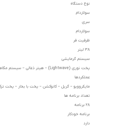
نوع دستگاه
سولاردام
سری
سولاردام
ظرفیت فر
38 لیتر
سیستم گرمایشی
پخت نوری (Lightwave) – هیتر ذغالی – سیستم مگاهیتینگ (گریل از بالا و پایین)
عملکردها
مایکروویو – گریل – کانوکشن – پخت با بخار – پخت ترک
تعداد برنامه ها
28 برنامه
برنامه خودکار
دارد