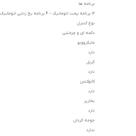
برنامه ها
12 برنامه پخت اتوماتیک – 4 برنامه یخ زدایی اتوماتیک – 12 برنامه بخارپز
نوع کنترل
دکمه ای و چرخشی
مایکروویو
دارد
گریل
دارد
کانوکشن
دارد
بخارپز
دارد
جوجه گردان
ندارد