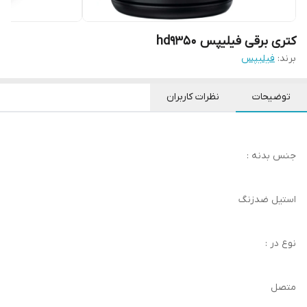
کتری برقی فیلیپس hd9350
برند:
فیلیپس
توضیحات
نظرات کاربران
جنس بدنه :
استیل ضدزنگ
نوع در :
متصل