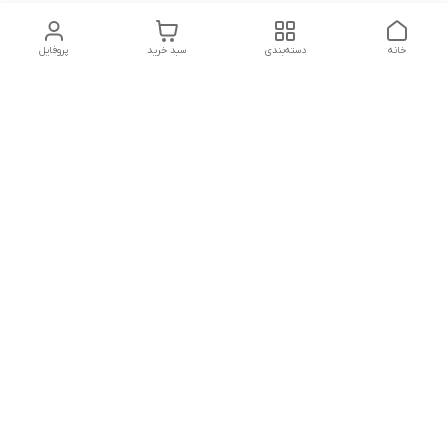
خانه
دسته‌بندی
سبد خرید
پروفایل
دسترسی سریع
تماس با ما
شکایات
حریم خصوصی سایت
قوانین و مقررات
درباره ما
شنبه تا پنجشنبه ساعت :
10 - 12:30