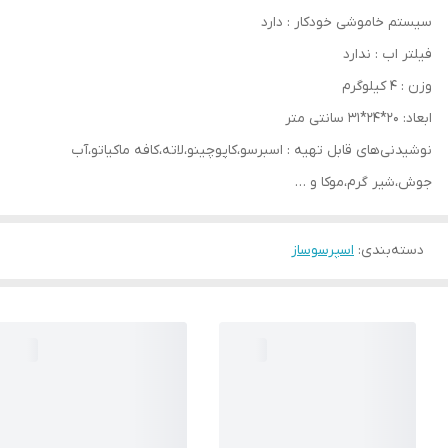
سیستم خاموشی خودکار : دارد
فیلتر اب : ندارد
وزن : ۴ کیلوگرم
ابعاد: 20*24*31 سانتی متر
نوشیدنی‌های قابل تهیه : اسبرسو،کاپوچینو،لاته،کافه ماکیاتو،آب
جوش،شیر گرم،موکا و …
دسته‌بندی
:
اسپرسوساز