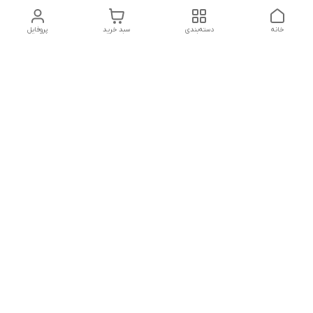
خانه
دسته‌بندی
سبد خرید
پروفایل
دسترسی سریع
تماس با ما
شکایات
حریم خصوصی سایت
قوانین و مقررات
درباره ما
شنبه تا پنجشنبه ساعت :
10 - 12:30
بعد از ظهر ۱۷ الی 22:30