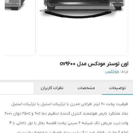
اون توستر مودکس مدل ov9600
برند:
مودکس
توضیحات
مشخصات
نظرات کاربران
ظرفیت پخت 60 لیتر طراحی مدرن با تزئینات استیل با تزئینات استیل
نماد عملکرد تایمر هوشمند کنترل کننده تنظیم دما 90c و 250c توان 2000
وات درب عریض تک شیشه 2 سینی پخت قفسه بخار با نور داخلی با 4
لوله گرمایش فولاد ضد زنگ با سیستم همرفت با جوجه روتیسری