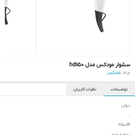
سشوار مودکس مدل hd1150
برند:
مودکس
توضیحات
نظرات کاربران
تـوان
:
2500W
نـوع مـوتور