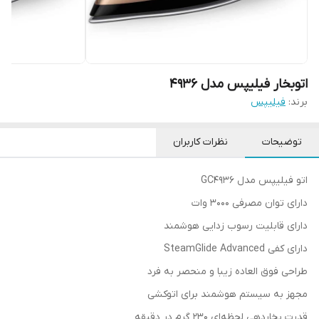
اتوبخار فیلیپس مدل 4936
برند:
فیلیپس
توضیحات
نظرات کاربران
اتو فیلیپس مدل GC4936
دارای توان مصرفی 3000 وات
دارای قابلیت رسوب زدایی هوشمند
دارای کفی SteamGlide Advanced
طراحی فوق العاده زیبا و منحصر به فرد
مجهز به سیستم هوشمند برای اتوکشی
قدرت بخاردهی لحظه‌ای 230 گرم در دقیقه