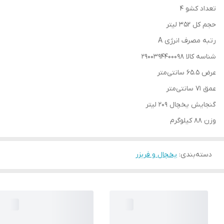
تعداد کشو 4
حجم کل 352 لیتر
رتبه مصرف انرژی A
شناسه کالا 2900394400098
عرض 65.5 سانتی‌متر
عمق 71 سانتی‌متر
گنجایش یخچال 209 لیتر
وزن 88 کیلوگرم
دسته‌بندی
:
یخچال و فریزر