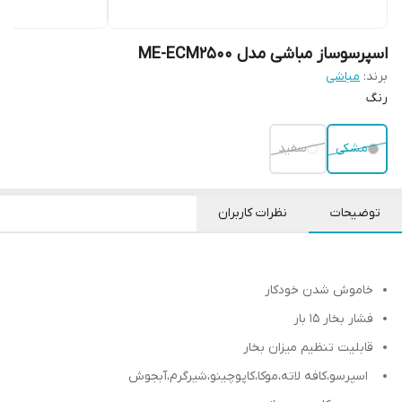
اسپرسوساز مباشی مدل ME-ECM2500
برند:
مباشی
رنگ
مشکی
سفید
توضیحات
نظرات کاربران
خاموش شدن خودکار
فشار بخار 15 بار
قابلیت تنظیم میزان بخار
اسپرسو،کافه لاته،موکا،کاپوچینو،شیرگرم،آبجوش