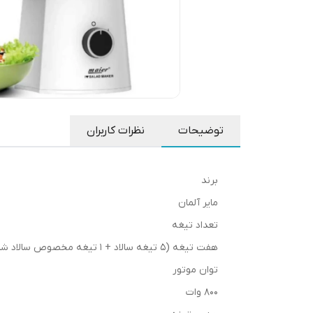
توضیحات
نظرات کاربران
برند
مایر آلمان
تعداد تیغه
هفت تیغه (5 تیغه سالاد + 1 تیغه مخصوص سالاد شیرازی (نگینی) + دیسک خلال سیب زمینی)
توان موتور
800 وات