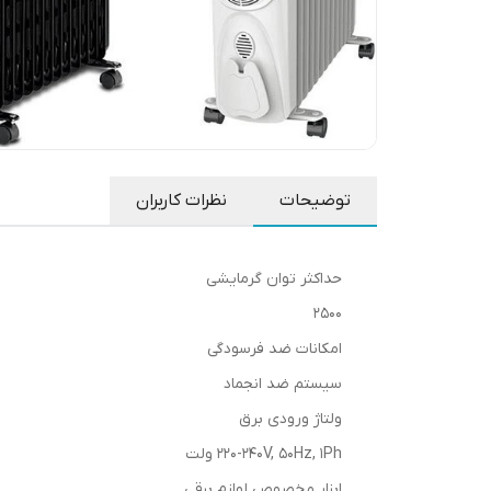
توضیحات
نظرات کاربران
حداکثر توان گرمایشی
2500
امکانات ضد فرسودگی
سیستم ضد انجماد
ولتاژ ورودی برق
220-240V, 50Hz, 1Ph ولت
ابزار مخصوص لوازم برقی