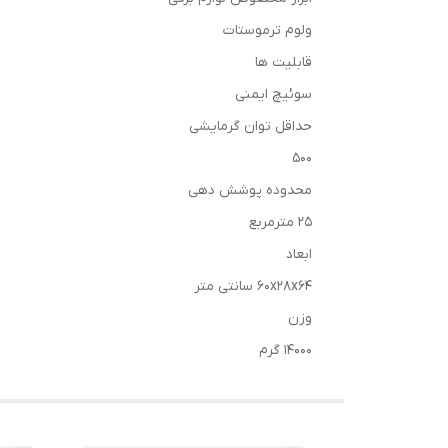
ولوم ترموستات
قابلیت ها
سوئیچ ایمنی
حداقل توان گرمایشی
500
محدوده پوشش دهی
25 مترمربع
ابعاد
60x28x64 سانتی متر
وزن
14000 گرم