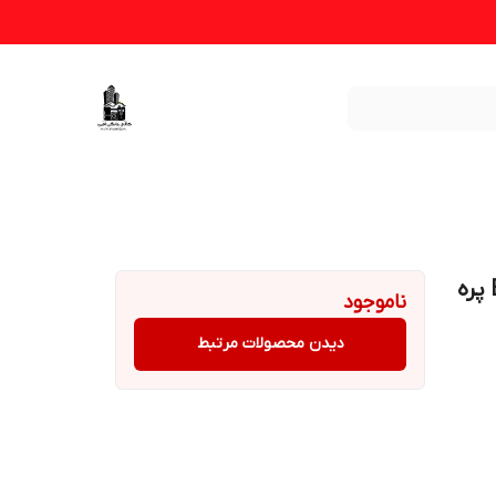
شوفاژ برقی ایوولی مدل EVOH-13MFB ۱۳ پره
ناموجود
دیدن محصولات مرتبط