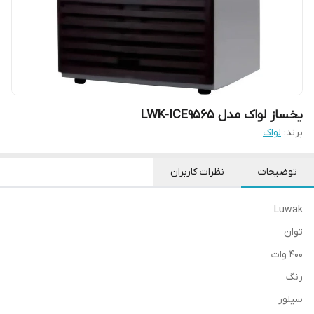
یخساز لواک مدل LWK-ICE9565
برند:
لواک
توضیحات
نظرات کاربران
Luwak
توان
400 وات
رنگ
سیلور