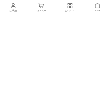
خانه
دسته‌بندی
سبد خرید
پروفایل
دسترسی سریع
تماس با ما
شکایات
حریم خصوصی سایت
قوانین و مقررات
درباره ما
شنبه تا پنجشنبه ساعت :
10 - 12:30
بعد از ظهر ۱۷ الی 22:30