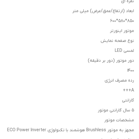
نقره ای
ابعاد (ارتفاع/عمق/عرض) میلی متر
850*580*600
موتور اینورتر
نوع صفحه نمایش
لمسی LED
دور موتور (دور بر دقیقه)
1400
رده مصرف انرژی
A+++
گارانتی
5 سال گارانتی موتور
مشخصات موتور
مجهز به موتور Brushless هوشمند با تکنولوژی ECO Power Inverter