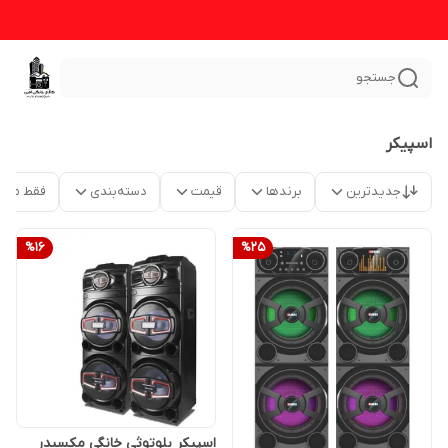
جستجو
اسپیکر
جدیدترین
برندها
قیمت
دسته‌بندی
فقط محص
%
16
%
25
اسپیکر بلوتوثی خانگی مکسیدر