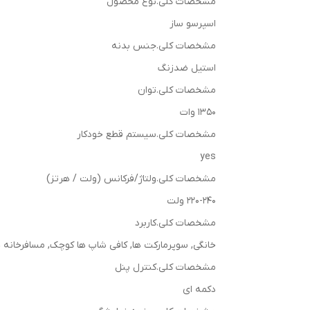
مشخصات کلی.نوع محصول
اسپرسو ساز
مشخصات کلی.جنس بدنه
استیل ضدزنگ
مشخصات کلی.توان
1350 وات
مشخصات کلی.سیستم قطع خودکار
yes
مشخصات کلی.ولتاژ/فرکانس (ولت / هرتز)
220-240 ولت
مشخصات کلی.کاربرد
خانگی, سوپرمارکت ها, کافی شاپ ها کوچک, مسافرخانه ه
مشخصات کلی.کنترل پنل
دکمه ای