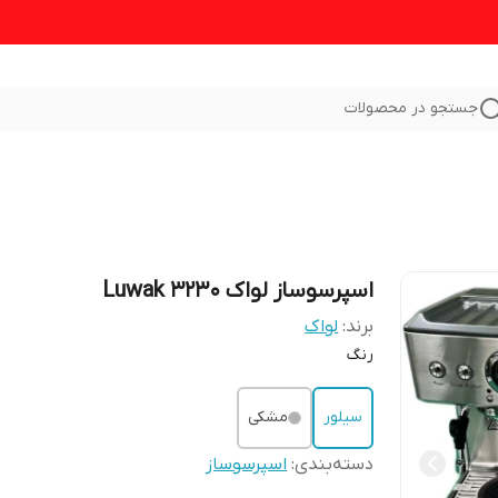
جستجو در محصولات
اسپرسوساز لواک 3230 Luwak
برند:
لواک
رنگ
سیلور
مشکی
دسته‌بندی
:
اسپرسوساز