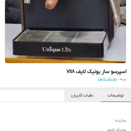
اسپرسو ساز یونیک لایف 7118
برند:
یونیک لایف
توضیحات
نظرات کاربران
سازنده
یونیک لایف