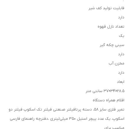
قابلیت تولید کف شیر
دارد
تعداد نازل قهوه
یک
سینی چکه گیر
دارد
مخزن آب
دارد
ابعاد
28.5×34×37 سانتی متر
اقلام همراه دستگاه
تمپر فلزی سایز 58، دسته پرتافیلتر صنعتی فیلتر تک اسکوپ فیلتر دو
اسکوپ، یک عدد پیچر استیل 350 میلی‌لیتری ،دفترچه راهنمای فارسی
مناسب برای