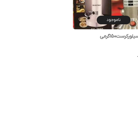
ناموجود
رکرست150گرمی