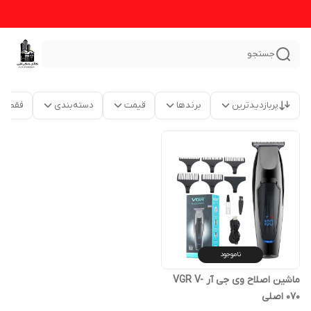
جستجو
پربازدیدترین
برندها
قیمت
دسته‌بندی
فقط م
ناموجود
ماشین اصلاح وی جی آر VGR V-
070 اصلی