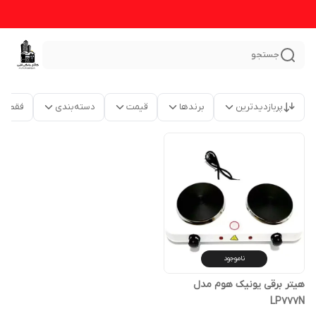
جستجو
پربازدیدترین
برندها
قیمت
دسته‌بندی
فقط م
ناموجود
هیتر برقی یونیک هوم مدل
LP777N